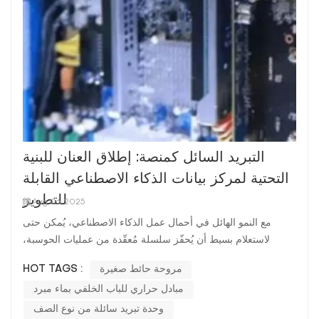
التبريد السائل كمنصة: إطلاق العنان للبنية
التحتية لمركز بيانات الذكاء الاصطناعي القابلة
للتطوير
Aug 06, 2025
مع النمو الهائل في أحمال عمل الذكاء الاصطناعي، يُمكن حتى
لاستعلام بسيط أن يُحفّز سلسلة مُعقّدة من عمليات الحوسبة،
والوصول إلى التخزين، ونقل البيانات، وكل خطوة تستهلك طاقة.
مروحة حائط صغيرة
HOT TAGS :
وفي قلب هذه الزيادة الكبيرة في الطاقة، تكمن وحدات معالجة
مبادل حراري للباب الخلفي بماء مبرد
الرسومات (GPUs) عالية الأداء، وخاصةً من NVIDIA، التي لا تزال
تُشكّل الع...
وحدة تبريد سائلة من نوع الصف