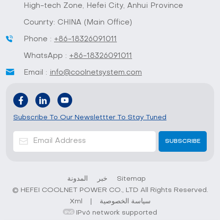
High-tech Zone, Hefei City, Anhui Province
Counrty: CHINA (Main Office)
Phone :
+86-18326091011
WhatsApp :
+86-18326091011
Email :
info@coolnetsystem.com
Subscribe To Our Newslettter To Stay Tuned
Sitemap
خبر
المدونة
© HEFEI COOLNET POWER CO., LTD All Rights Reserved.
سياسة الخصوصية
|
Xml
IPv6 network supported