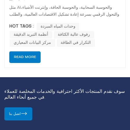
مثل AIوالحوسبة السحابية، والحوسبة الحافة، وإنترنت الأشياء،
والتحول الرقمي بسرعة إعادة تشكيل الاقتصادات العالمية، والطلب
على الموارد المرنة وعالية الأداء لم تكن مراكز البيانات يومًا أكبر
وحدات المياه المبردة
HOT TAGS :
من أي وقت مضى. تُعزز الشركات والحكومات ومؤسسات البحث
رفوف عالية الكثافة
أنظمة التبريد الدقيقة
الحاجة إلى بنية تحتية مستدامة وقابلة للتطوير لتكنولوجيا المعل...
التكرار في الطاقة
مركز البيانات المعياري
READ MORE
سوف نقدم المنتجات الأكثر احترافية والخدمات المخلصة للعملاء
في جميع أنحاء العالم.
اتصل بنا