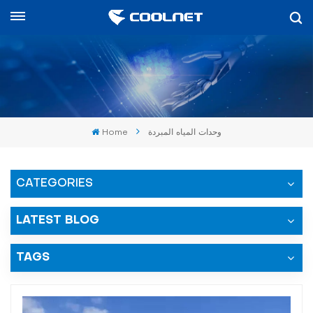
العربية
English
中文
وحدات المياه المبردة
Home
العربية
español
CATEGORIES
LATEST BLOG
TAGS