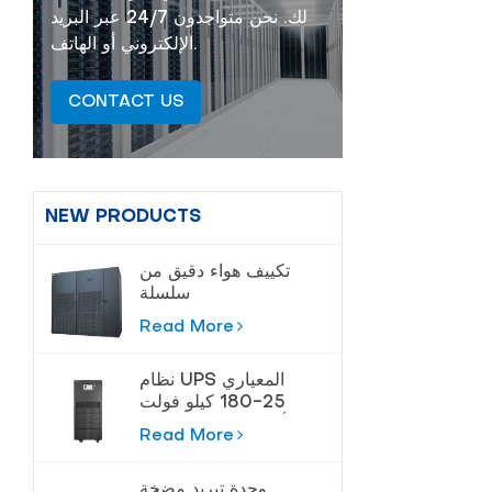
لك. نحن متواجدون 24/7 عبر البريد
الإلكتروني أو الهاتف.
CONTACT US
NEW PRODUCTS
تكييف هواء دقيق من
سلسلة
Cybermaster 20-
Read More
200kw
نظام UPS المعياري
25-180 كيلو فولت
أمبير لمراكز البيانات
Read More
وحدة تبريد مضخة