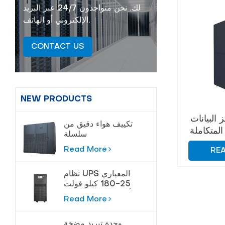
لك. نحن متواجدون 24/7 عبر البريد
الإلكتروني أو الهاتف.
CONTACT US
NEW PRODUCTS
البيانات
تكييف هواء دقيق من
المتكاملة MetaRack-
سلسلة
Cybermaster 20-
Read More
RE
200kw
نظام UPS المعياري
25-180 كيلو فولت
أمبير لمراكز البيانات
Read More
وحدة تبريد مضخة