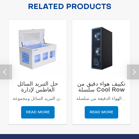
RELATED PRODUCTS
تكييف هواء دقيق من
حل التبريد السائل
سلسلة Cool Row
الغاطس لإدارة
30 ~ 60KW
الحرارة بكفاءة
تم تصميم مكيفات الهواء الدقيقة من سلسلة CRA لغرف الماكينات ذات الكثافة الحرارية العالية وتكوينات الوحدات الصغيرة، ويمكنها دمج مكونات مضخة الفلور لتحقيق هدف توفير الطاقة. يمكن تبريده بالقرب من مصدر الحرارة، وتقليل المسافة بين هواء الإمداد والهواء الراجع، وزيادة درجة حرارة الهواء الراجع، وضبط خرج قدرة التبريد مع تغير الحمل، ويتميز بنسبة حرارة عالية واضحة ونسبة كفاءة طاقة عالية. تصميم تحويل التردد الكامل، مع صمام التوسع الإلكتروني لضبط معدل التدفق بدقة للتكيف مع تغيرات الحمل المختلفة.
التبريد السائل الغاطس بواسطة خزانة خزان التبريد السائل ومجموعة CDU، يمكن أن يحقق قدرة تبريد تصل إلى 80KW، الخزانة من 21U إلى 42U، يمكن لـ CDU تحقيق قدرة تبادل حراري تصل إلى 2000KW.
READ MORE
READ MORE