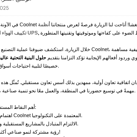
2025
غشا! أتاحت لنا الزيارة فرصةً لعرض منتجاتنا
أنظمة
,
حلول UPS
تكييف الهواء ا
خلال الزيارة، استكشف ضيوفنا عملية التصنيع الخاصة بشركة Coolnet، وشاركوا في مناقشات تقنية متعمقة،
 وردود أفعالهم الإيجابية تؤكد التزامنا بتقديم
حلول البنية التحتية عالية 
خصيصًا لتلبية احتياجات أسواق آسيا الوسطى.
 اتفاقية تعاون أولية، ممهدين بذلك أسس تعاون مستقبلي. تُمثّل هذه ا
مهمةً في توسيع حضورنا في المنطقة، والعمل معًا نحو تنمية صناعية مستدامة وذكية.
أهم النقاط المستفادة من الزيارة:
-اهتمام قوي بمنتجات Coolnet المعتمدة على التكنولوجيا.
-الالتزام المتبادل بالمشاريع المستقبلية وتبادل المعرفة.
-رؤية مشتركة لنمو صناعي أكثر خضرة وذكاءً!