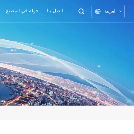
اتصل بنا
جولة في المصنع
العربية
نوع ا
English
中文
العربية
español