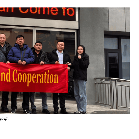
يمكن لشركة Coolnet توفير حلول لمركز البيانات، فلا تتردد في الاتصال بنا للحصول عليها.