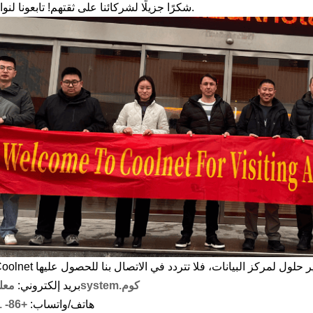
شكرًا جزيلًا لشركائنا على ثقتهم! تابعونا لنواصل التقدم معًا.
.كوم
m
e
t
s
y
s
بريد إلكتروني:
معل
هاتف/واتساب:
+86-
1