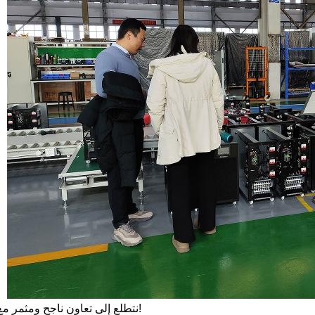
نتطلع إلى تعاون ناجح ومثمر مع شركائنا الجدد!