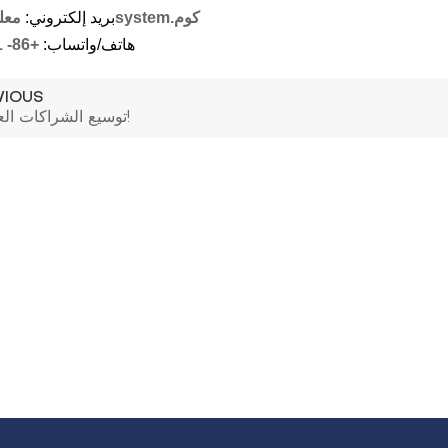
.كوم
m
e
t
s
y
s
بريد إلكتروني:
معل
هاتف/واتساب:
+86-
1
VIOUS
توسيع الشراكات العالمية!