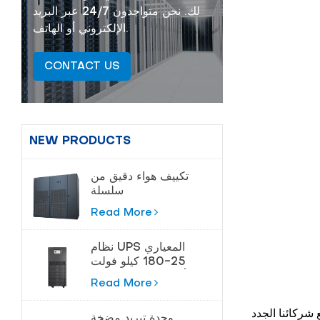
لك. نحن متواجدون 24/7 عبر البريد
الإلكتروني أو الهاتف.
CONTACT US
NEW PRODUCTS
تكييف هواء دقيق من
سلسلة
Cybermaster 20-
Read More
200kw
نظام UPS المعياري
25-180 كيلو فولت
أمبير لمراكز البيانات
Read More
وحدة تبريد مضخة