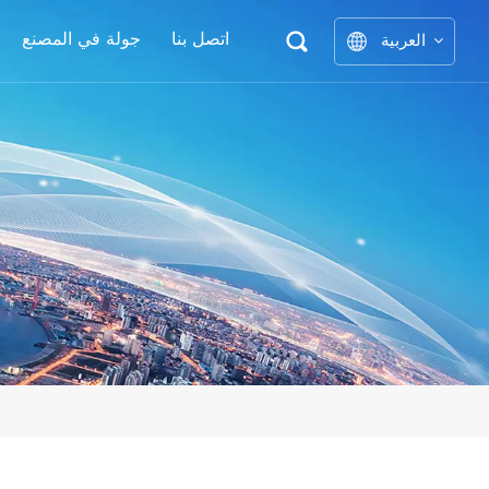
اتصل بنا
جولة في المصنع
العربية
نوع ا
English
中文
العربية
español