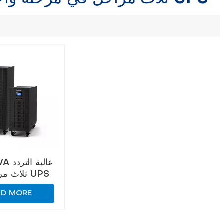
-30KVA
ثلاث مرا
أحادي ال
AD MORE