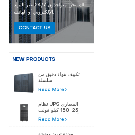
لك. نحن متواجدون 24/7 عبر البريد
الإلكتروني أو الهاتف.
CONTACT US
NEW PRODUCTS
تكييف هواء دقيق من
سلسلة
Cybermaster 20-
Read More
200kw
نظام UPS المعياري
25-180 كيلو فولت
أمبير لمراكز البيانات
Read More
وحدة تبريد مضخة