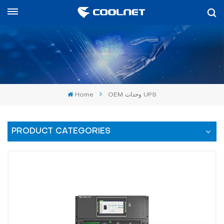
العربية
English
中文
Home
OEM وحدات UPS
العربية
español
PRODUCT CATEGORIES