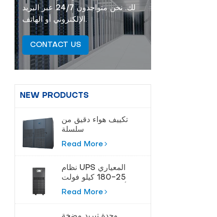
لك. نحن متواجدون 24/7 عبر البريد
الإلكتروني أو الهاتف.
CONTACT US
NEW PRODUCTS
تكييف هواء دقيق من
سلسلة
Cybermaster 20-
Read More
200kw
نظام UPS المعياري
25-180 كيلو فولت
أمبير لمراكز البيانات
Read More
وحدة تبريد مضخة