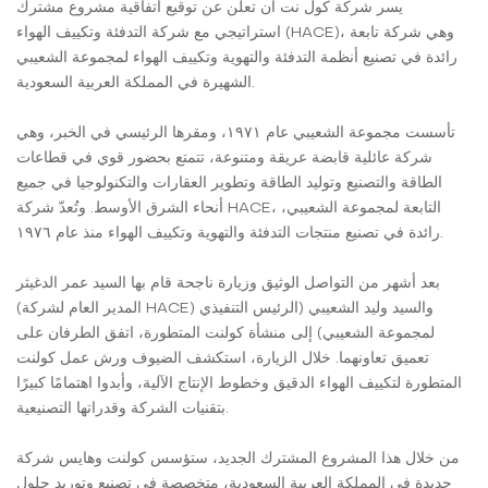
يسر شركة كول نت أن تعلن عن توقيع اتفاقية مشروع مشترك
استراتيجي مع شركة التدفئة وتكييف الهواء (HACE)، وهي شركة تابعة
رائدة في تصنيع أنظمة التدفئة والتهوية وتكييف الهواء لمجموعة الشعيبي
الشهيرة في المملكة العربية السعودية.
تأسست مجموعة الشعيبي عام ١٩٧١، ومقرها الرئيسي في الخبر، وهي
شركة عائلية قابضة عريقة ومتنوعة، تتمتع بحضور قوي في قطاعات
الطاقة والتصنيع وتوليد الطاقة وتطوير العقارات والتكنولوجيا في جميع
أنحاء الشرق الأوسط. وتُعدّ شركة HACE، التابعة لمجموعة الشعيبي،
رائدة في تصنيع منتجات التدفئة والتهوية وتكييف الهواء منذ عام ١٩٧٦.
بعد أشهر من التواصل الوثيق وزيارة ناجحة قام بها السيد عمر الدغيثر
(المدير العام لشركة HACE) والسيد وليد الشعيبي (الرئيس التنفيذي
لمجموعة الشعيبي) إلى منشأة كولنت المتطورة، اتفق الطرفان على
تعميق تعاونهما. خلال الزيارة، استكشف الضيوف ورش عمل كولنت
المتطورة لتكييف الهواء الدقيق وخطوط الإنتاج الآلية، وأبدوا اهتمامًا كبيرًا
بتقنيات الشركة وقدراتها التصنيعية.
من خلال هذا المشروع المشترك الجديد، ستؤسس كولنت وهايس شركة
جديدة في المملكة العربية السعودية، متخصصة في تصنيع وتوريد حلول