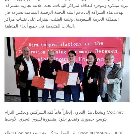
تبريد مبتكرة وموفرة للطاقة لمراكز البيانات، تحت علامة تجارية مشتركة.
تهدف هذه الشراكة إلى دعم البنية التحتية الرقمية المتنامية بسرعة في
المملكة العربية السعودية، وتلبية الطلب المتزايد على تقنيات مراكز
البيانات المتقدمة في جميع أنحاء المنطقة.
ويشكل هذا التعاون إنجازاً هاماً لكلا الشركتين ويعكس التزام Coolnet
بتوسيع حضورها وتقديم حلول متطورة لسوق الشرق الأوسط.
تتطلع Coolnet إلى العمل بشكل وثيق مع Shoaibi Group و HACE